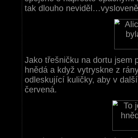
tak dlouho neviděl…vysloveně
Jako třešničku na dortu jsem p
hnědá a když vytryskne z rány,
odleskující kuličky, aby v dal
červená.