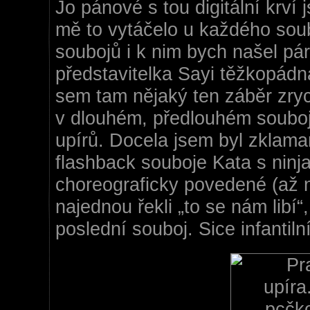
Jo pánové s tou digitální krví 
mě to vytáčelo u každého sou
soubojů i k nim bych našel pár 
představitelka Sayi těžkopádná
sem tam nějaký ten záběr zrych
v dlouhém, předlouhém souboj
upírů. Docela jsem byl zklaman
flashback souboje Kata s ninja
choreograficky povedené (až na
najednou řekli „to se nám libí“,
poslední souboj. Sice infantiln