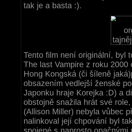
tak je a basta :).
Tento film není originální, byl
The last Vampire z roku 2000 
Hong Kongská (či šíleně jaká)p
obsazením vedlejší ženské pos
Japonku hraje Korejka :D) a dig
obstojně snažila hrát své role
(Allison Miller)
nebyla vůbec př
nalinkoval její chpování byl 
spojené s naprosto opačnými 