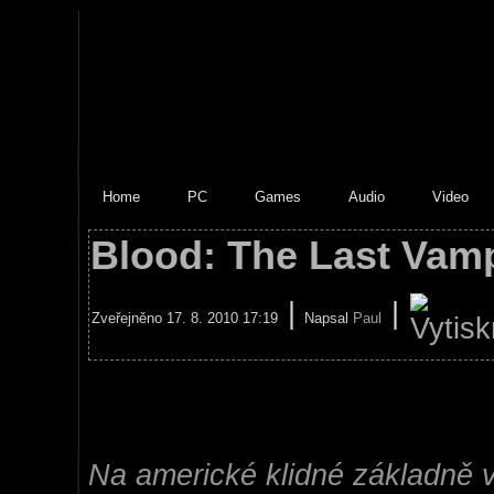
Home
PC
Games
Audio
Video
Blood: The Last Vam
|
|
Zveřejněno 17. 8. 2010 17:19
Napsal
Paul
Na americké klidné základně v