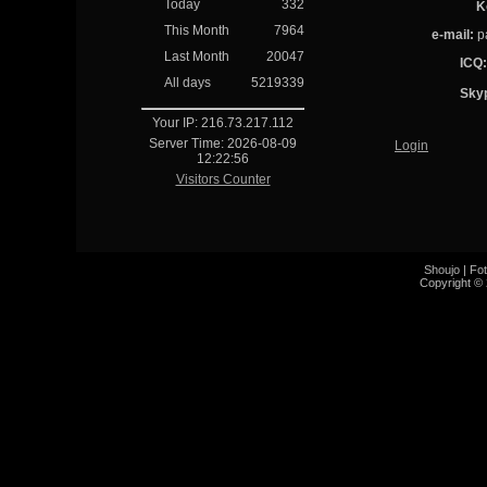
Today
332
K
This Month
7964
e-mail:
pa
Last Month
20047
ICQ:
All days
5219339
Sky
Your IP: 216.73.217.112
Server Time: 2026-08-09
Login
12:22:56
Visitors Counter
Shoujo
|
Fot
Copyright © 