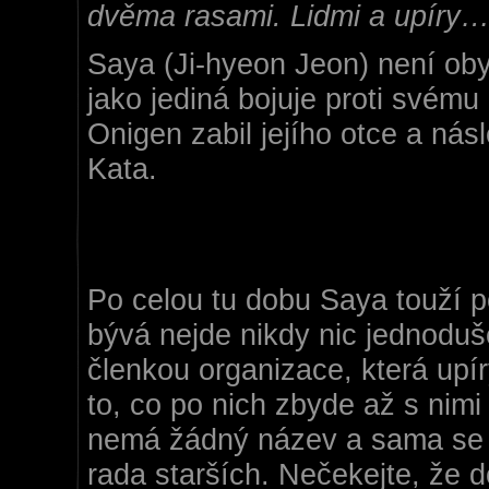
dvěma rasami. Lidmi a upíry
Saya (Ji-hyeon Jeon)
není oby
jako jediná bojuje proti svém
Onigen zabil jejího otce a nás
Kata.
Po celou tu dobu Saya touží p
bývá nejde nikdy nic jednoduše
členkou organizace, která upíry
to, co po nich zbyde až s nim
nemá žádný název a sama se v
rada starších. Nečekejte, že d