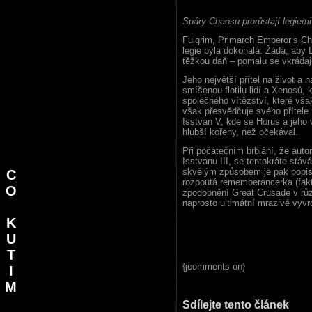
Spáry Chaosu prorůstají legiemi
Fulgrim, Primarch Emperor’s Ch
legie byla dokonalá. Žádá, aby L
těžkou daň – pomalu se vkrádajíc
Jeho největší přítel na život a
smíšenou flotilu lidí a Xenosů
společného vítězství, které vš
však přesvědčuje svého přítele F
Isstvan V, kde se Horus a jeho 
hlubší kořeny, než očekával.
Při počátečním brblání, že auto
Isstvanu III, se tentokráte stá
skvělým způsobem je pak popisov
C
rozpoutá rememberancerka (fakti
O
zpodobnění Great Crusade v růz
naprosto ultimátní mrazivé vyvr
K
U
T
{jcomments on}
I
M
Sdílejte tento článek