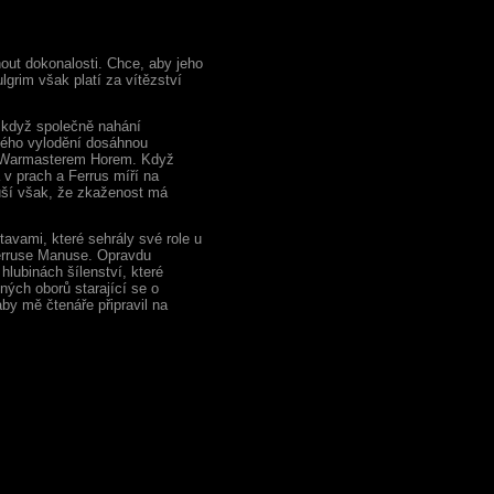
out dokonalosti. Chce, aby jeho
lgrim však platí za vítězství
i když společně nahání
čného vylodění dosáhnou
 s Warmasterem Horem. Když
 v prach a Ferrus míří na
tuší však, že zkaženost má
avami, které sehrály své role u
 Ferruse Manuse. Opravdu
hlubinách šílenství, které
ných oborů starající se o
y mě čtenáře připravil na