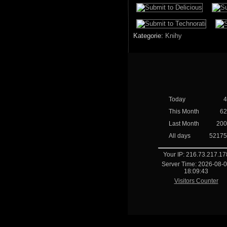
Kategorie:
Knihy
Today
4
This Month
62
Last Month
200
All days
52175
Your IP: 216.73.217.17
Server Time: 2026-08-
18:09:43
Visitors Counter