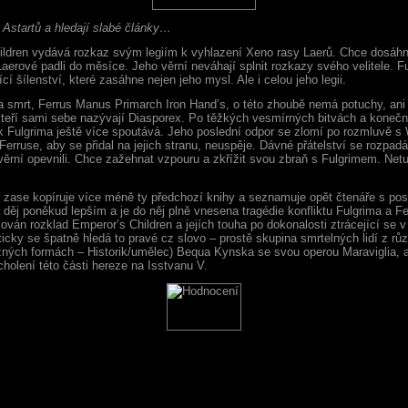
 Astartů a hledají slabé články…
ildren vydává rozkaz svým legiím k vyhlazení Xeno rasy Laerů. Chce dosáhn
aerové padli do měsíce. Jeho věrní neváhají splnit rozkazy svého velitele. Fu
í šílenství, které zasáhne nejen jeho mysl. Ale i celou jeho legii.
 na smrt, Ferrus Manus Primarch Iron Hand’s, o této zhoubě nemá potuchy, an
, kteří sami sebe nazývají Diasporex. Po těžkých vesmírných bitvách a kone
ak Fulgrima ještě více spoutává. Jeho poslední odpor se zlomí po rozmluvě
erruse, aby se přidal na jejich stranu, neuspěje. Dávné přátelství se rozpadá
věrní opevnili. Chce zažehnat vzpouru a zkřížit svou zbraň s Fulgrimem. Ne
r zase kopíruje více méně ty předchozí knihy a seznamuje opět čtenáře s post
vá děj poněkud lepším a je do něj plně vnesena tragédie konfliktu Fulgrima a
án rozklad Emperor’s Children a jejích touha po dokonalosti ztrácející se v 
cky se špatně hledá to pravé cz slovo – prostě skupina smrtelných lidí z růz
ných formách – Historik/umělec) Bequa Kynska se svou operou Maraviglia, ab
cholení této části hereze na Isstvanu V.