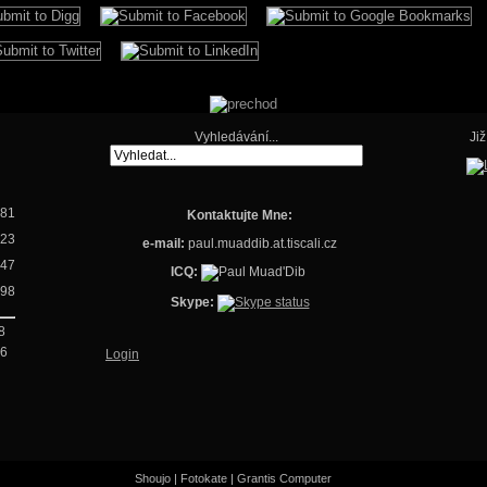
Vyhledávání...
Ji
81
Kontaktujte Mne:
23
e-mail:
paul.muaddib.at.tiscali.cz
47
ICQ:
98
Skype:
8
06
Login
Shoujo
|
Fotokate
|
Grantis Computer