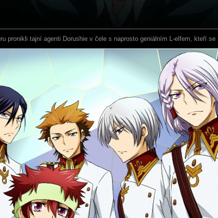
uru pronikli tajní agenti Dorushie v čele s naprosto geniálním L-elfem, kteří 