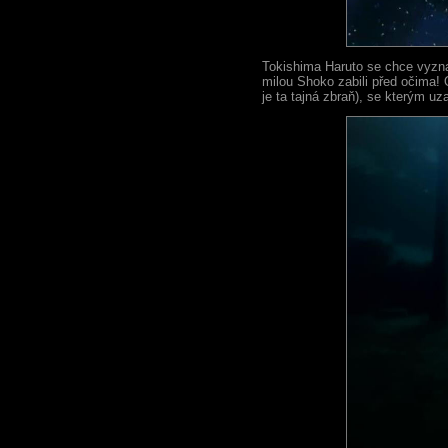
Tokishima Haruto se chce vyzna
milou Shoko zabili před očima! O
je ta tajná zbraň), se kterým u