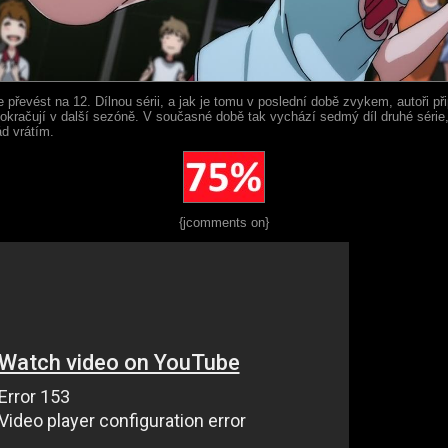
řevést na 12. Dílnou sérii, a jak je tomu v poslední době zvykem, autoři při
okračují v další sezóně. V současné době tak vychází sedmý díl druhé série,
d vrátím.
{jcomments on}