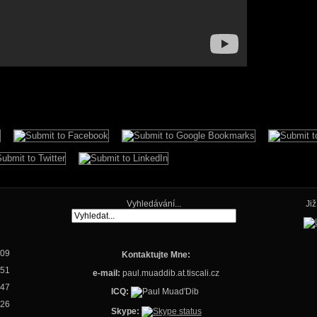
Vyhledávání...
Ji
09
Kontaktujte Mne:
51
e-mail:
paul.muaddib.at.tiscali.cz
47
ICQ:
26
Skype: