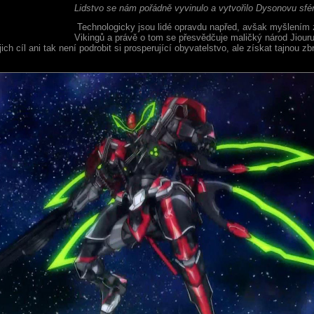
Lidstvo se nám pořádně vyvinulo a vytvořilo Dysonovu sfér
Technologicky jsou lidé opravdu napřed, avšak myšlením 
Vikingů a právě o tom se přesvědčuje maličký národ Jiour
ich cíl ani tak není podrobit si prosperující obyvatelstvo, ale získat tajnou zb