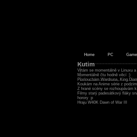
Home
PC
Game
Kutim
Vrtám se momentálně v Linuxu a
Momentálně čtu hodně věcí :)
Poslouchám Wardruna, King Dia
Koukám na Anime série z podzim
Z hrané scény se rozhoupávám k
Filmy starý padesátkový fláky sn
horory :p
Hraju W40K Dawn of War III