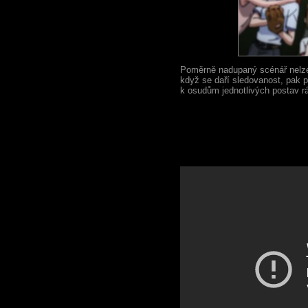
Poměrně nadupaný scénář nelze p
když se daří sledovanost, pak p
k osudům jednotlivých postav rá