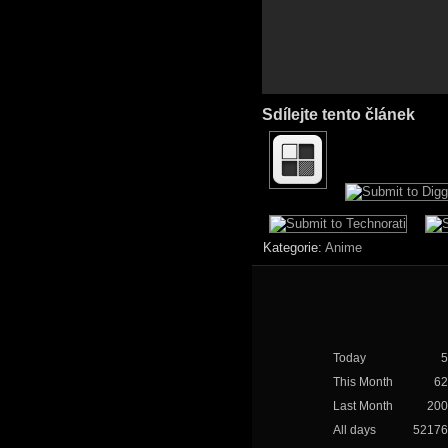
Sdílejte tento článek
Kategorie:
Anime
Today
5
This Month
62
Last Month
200
All days
52176