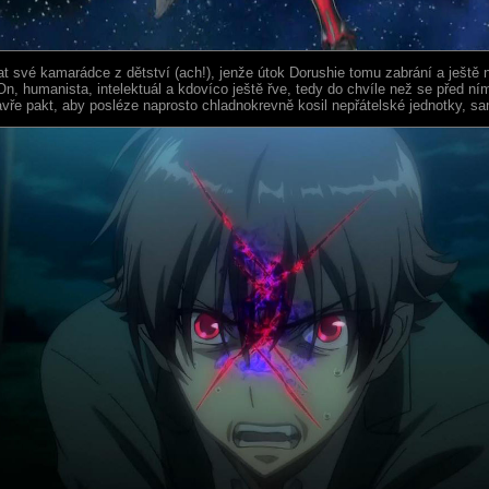
t své kamarádce z dětství (ach!), jenže útok Dorushie tomu zabrání a ještě 
n, humanista, intelektuál a kdovíco ještě řve, tedy do chvíle než se před ním
zavře pakt, aby posléze naprosto chladnokrevně kosil nepřátelské jednotky, s