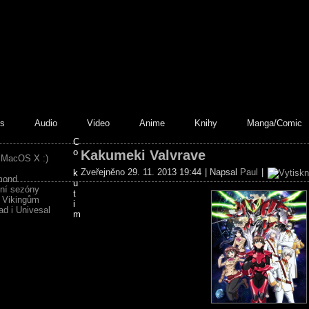
s
Audio
Video
Anime
Knihy
Manga/Comic
C
o
Kakumeki Valvrave
 MacOS X :)
Zveřejněno 29. 11. 2013 19:44
|
Napsal
Paul
|
k
mond
u
ní sezóny
t
 Vikingům
i
ad i Univesal
m