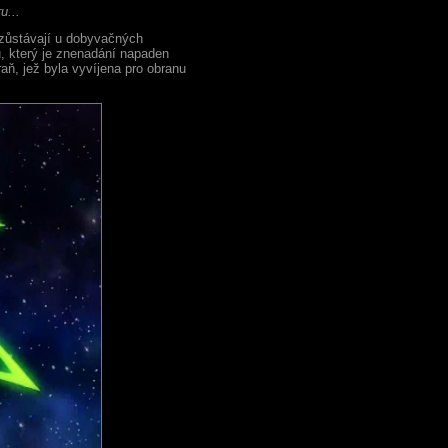
u...
zůstávají u dobyvačných
u, který je znenadání napaden
raň, jež byla vyvíjena pro obranu