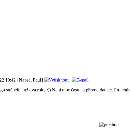
022 19:42
|
Napsal Paul
|
|
ign stránek... už dva roky :)) Není moc času na převod dat etc. Pro cht