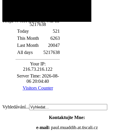
Filmy starý padesátkový fláky snad i Univesal
horory :p
Hraju W40K Dawn of War III
5
2
1
7
6
3
8
Today
521
This Month
6263
Last Month
20047
All days
5217638
Your IP:
216.73.216.122
Server Time: 2026-08-
06 20:04:40
Visitors Counter
Vyhledávání...
Kontaktujte Mne:
e-mail:
paul.muaddib.at.tiscali.cz